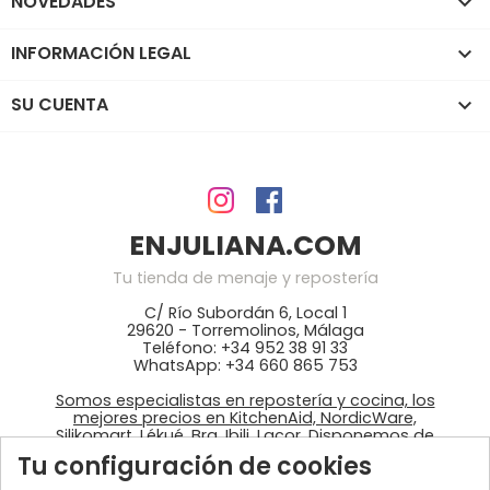
NOVEDADES

INFORMACIÓN LEGAL

SU CUENTA

ENJULIANA.COM
Tu tienda de menaje y repostería
C/ Río Subordán 6, Local 1
29620 - Torremolinos, Málaga
Teléfono: +34 952 38 91 33
WhatsApp: +34 660 865 753
Somos especialistas en repostería y cocina, los
mejores precios en KitchenAid, NordicWare,
Silikomart, Lékué, Bra, Ibili, Lacor. Disponemos de
ingredientes: colorantes Wilton, fondant
Tu configuración de cookies
azucrén, pastas de Sosa, …