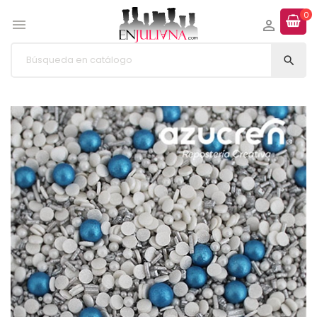
0


