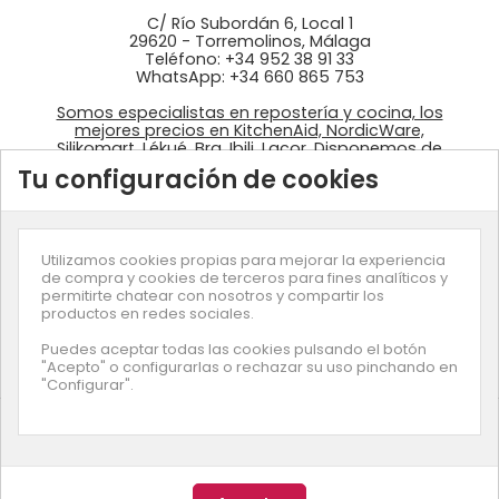
C/ Río Subordán 6, Local 1
29620 - Torremolinos, Málaga
Teléfono: +34 952 38 91 33
WhatsApp: +34 660 865 753
Somos especialistas en repostería y cocina, los
mejores precios en KitchenAid, NordicWare,
Silikomart, Lékué, Bra, Ibili, Lacor. Disponemos de
ingredientes: colorantes Wilton, fondant
Tu configuración de cookies
azucrén, pastas de Sosa, …
Utilizamos cookies propias para mejorar la experiencia
de compra y cookies de terceros para fines analíticos y
permitirte chatear con nosotros y compartir los
productos en redes sociales.
Suscríbete a nuestra newsletter
Puedes aceptar todas las cookies pulsando el botón
"Acepto" o configurarlas o rechazar su uso pinchando en
"Configurar".
© Copyright
Enjuliana
- Desarrollado por
Smartz