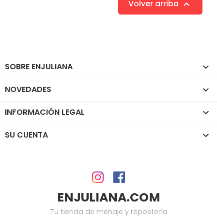
Volver arriba

SOBRE ENJULIANA

NOVEDADES

INFORMACIÓN LEGAL

SU CUENTA

ENJULIANA.COM
Tu tienda de menaje y repostería