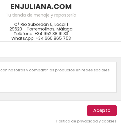
ENJULIANA.COM
Tu tienda de menaje y repostería
C/ Río Subordán 6, Local 1
29620 - Torremolinos, Málaga
Teléfono: +34 952 38 91 33
WhatsApp: +34 660 865 753
mos especialistas en repostería y cocina,
 mejores precios en KitchenAid, NordicWare,
ikomart, Lékué, Bra, Ibili, Lacor. Disponemos
 ingredientes: colorantes Wilton, fondant
azucrén, pastas de Sosa, …
 con nosotros y compartir los productos en redes sociales.
Política de privacidad y cookies