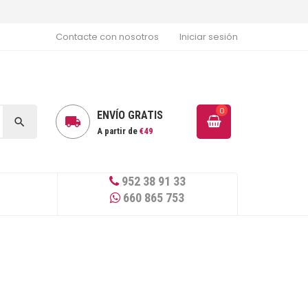
Contacte con nosotros
Iniciar sesión
0
ENVÍO GRATIS


A partir de
€49
952 38 91 33
660 865 753