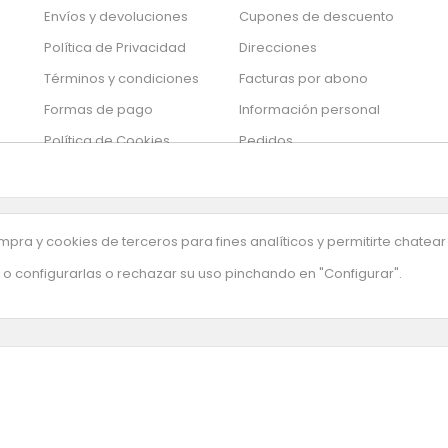
Envíos y devoluciones
Cupones de descuento
Política de Privacidad
Direcciones
Términos y condiciones
Facturas por abono
Formas de pago
Información personal
Política de Cookies
Pedidos
So
Mis alertas
los
Sil
Tu configuración de
de
cookies
pra y cookies de terceros para fines analíticos y permitirte chatear
o configurarlas o rechazar su uso pinchando en "Configurar".
uestra newsletter