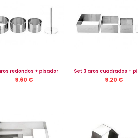
aros redondos + pisador
Set 3 aros cuadrados + p
9,60 €
9,20 €