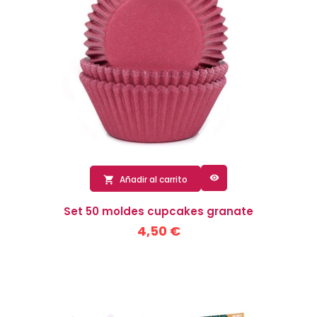

Añadir al carrito

Set 50 moldes cupcakes granate
4,50 €