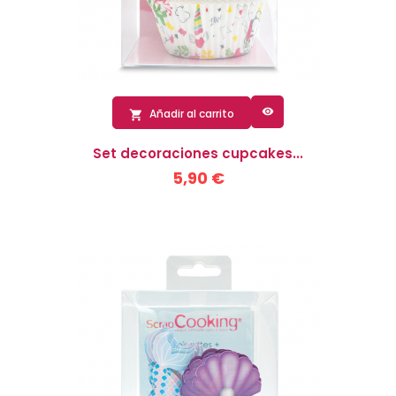

Añadir al carrito

Set decoraciones cupcakes...
5,90 €