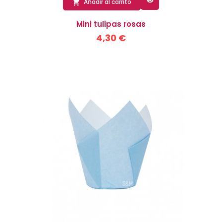

Añadir al carrito

Mini tulipas rosas
4,30 €