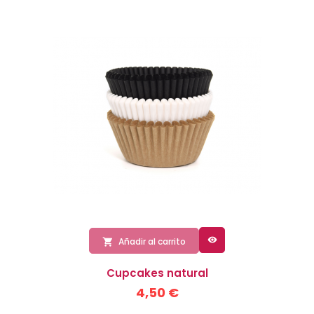

Añadir al carrito

Cupcakes natural
4,50 €