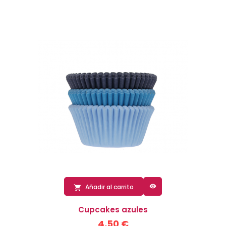

Añadir al carrito

Cupcakes azules
4,50 €