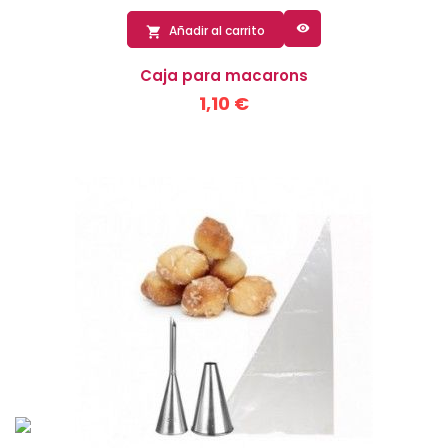

Añadir al carrito

Caja para macarons
1,10 €