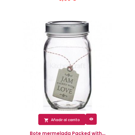

Añadir al carrito

Bote mermelada Packed with...