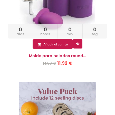
0
0
0
0
días
horas
min.
seg.

Añadir al carrito

Molde para helados round...
11,92 €
14,90 €