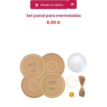

Añadir al carrito

Set panal para mermeladas
8,99 €