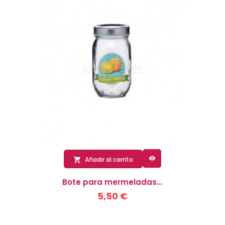

Añadir al carrito

Bote para mermeladas...
5,50 €