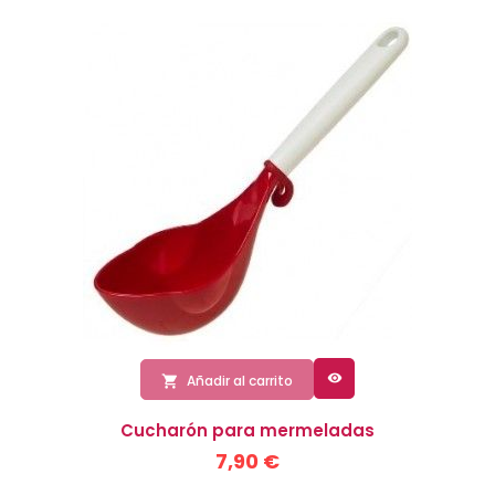

Añadir al carrito

Cucharón para mermeladas
7,90 €