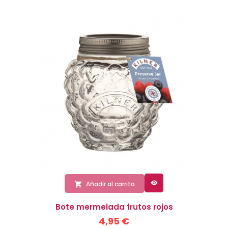

Añadir al carrito

Bote mermelada frutos rojos
4,95 €