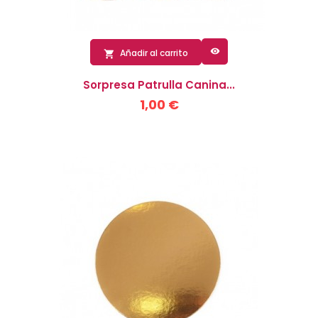

Añadir al carrito

Sorpresa Patrulla Canina...
1,00 €