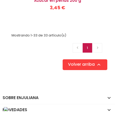
Azúcar en perlas 200 g
3,45 €
Mostrando 1-33 de 33 artículo(s)

1

Volver arriba

SOBRE ENJULIANA

NOVEDADES
