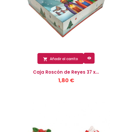

Añadir al carrito

Caja Roscón de Reyes 37 x...
1,80 €