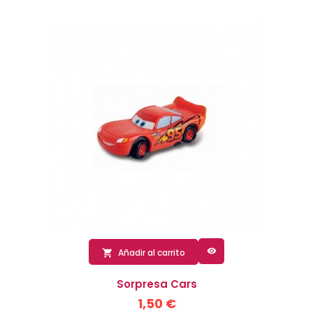

Añadir al carrito

Sorpresa Cars
1,50 €