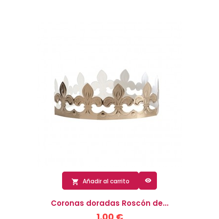

Añadir al carrito

Coronas doradas Roscón de...
1,00 €