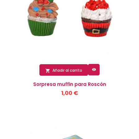

Añadir al carrito

Sorpresa muffin para Roscón
1,00 €