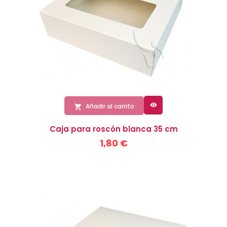

Añadir al carrito

Caja para roscón blanca 35 cm
1,80 €