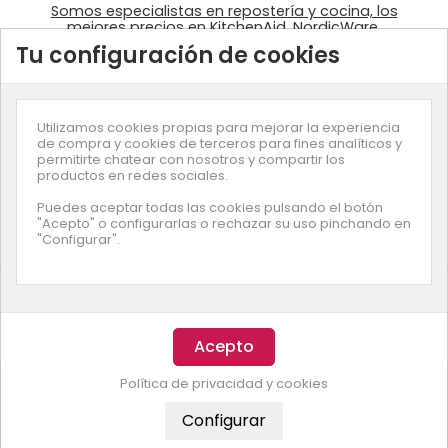
Somos especialistas en repostería y cocina, los
mejores precios en KitchenAid, NordicWare,
Silikomart, Lékué, Bra, Ibili, Lacor. Disponemos de
Tu configuración de cookies
ingredientes: colorantes Wilton, fondant
azucrén, pastas de Sosa, …
Utilizamos cookies propias para mejorar la experiencia
de compra y cookies de terceros para fines analíticos y
permitirte chatear con nosotros y compartir los
productos en redes sociales.
Suscríbete a nuestra newsletter
Puedes aceptar todas las cookies pulsando el botón
"Acepto" o configurarlas o rechazar su uso pinchando en
"Configurar".
© Copyright
Enjuliana
- Desarrollado por
Smartz
Esta página usa cookies. Entendemos que aceptas nuestra
Política de privacidad y cookies
política cookies
si continuas navegando.
ACEPTAR