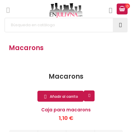
0



Macarons
Macarons

Añadir al carrito

Caja para macarons
1,10 €