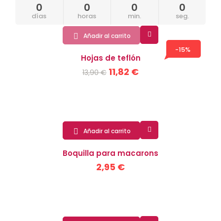
0
0
0
0
días
horas
min.
seg.

Añadir al carrito

-15%
Hojas de teflón
11,82 €
13,90 €

Añadir al carrito

Boquilla para macarons
2,95 €