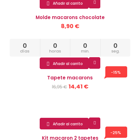

Añadir al carrito

Molde macarons chocolate
8,90 €
0
0
0
0
días
horas
min.
seg.

Añadir al carrito

-15%
Tapete macarons
14,41 €
16,95 €

Añadir al carrito

-25%
Kit macaron 2 tapetes