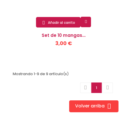

Añadir al carrito

Set de 10 mangas...
3,00 €
Mostrando 1-9 de 9 artículo(s)


1

Volver arriba