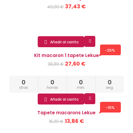
37,43 €
49,90 €

Añadir al carrito

-25%
Kit macaron 1 tapete Lekue
27,60 €
36,80 €
0
0
0
0
días
horas
min.
seg.

Añadir al carrito

-15%
Tapete macarons Lekue
13,86 €
16,30 €