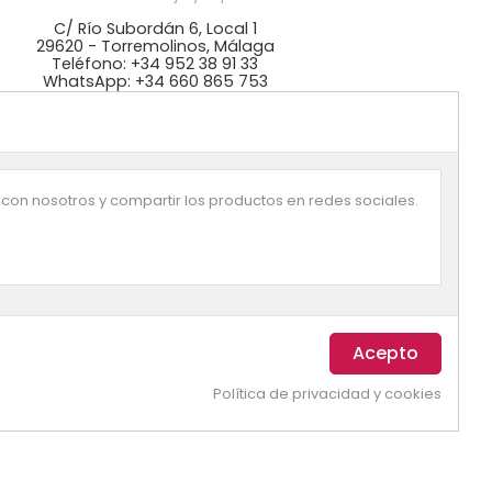
C/ Río Subordán 6, Local 1
29620 - Torremolinos, Málaga
Teléfono: +34 952 38 91 33
WhatsApp: +34 660 865 753
mos especialistas en repostería y cocina,
 mejores precios en KitchenAid, NordicWare,
ikomart, Lékué, Bra, Ibili, Lacor. Disponemos
 ingredientes: colorantes Wilton, fondant
azucrén, pastas de Sosa, …
 con nosotros y compartir los productos en redes sociales.
Política de privacidad y cookies
vegando.
ACEPTAR