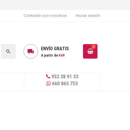
Contacte con nosotros
Iniciar sesión
0
ENVÍO GRATIS


A partir de
€49
952 38 91 33
660 865 753