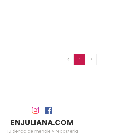

1

ENJULIANA.COM
Tu tienda de menaje y repostería