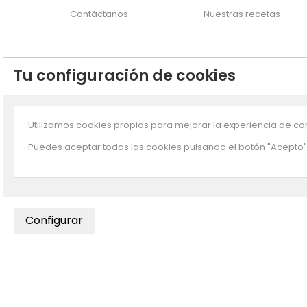
Contáctanos
Nuestras recetas
Tu configuración de cookies
Utilizamos cookies propias para mejorar la experiencia de com
Puedes aceptar todas las cookies pulsando el botón "Acepto" 
Suscríbete a n
© Copyright
Enjuliana
- Desarrollado por
Smartz
Esta página usa cookies