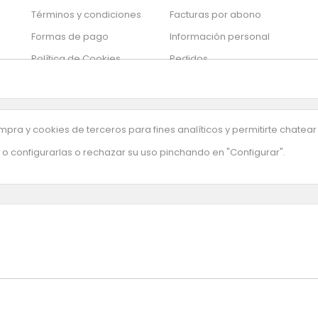
Términos y condiciones
Facturas por abono
Formas de pago
Información personal
Política de Cookies
Pedidos
So
Mis alertas
los
Sil
Tu configuración de
de
cookies
pra y cookies de terceros para fines analíticos y permitirte chatear
o configurarlas o rechazar su uso pinchando en "Configurar".
uestra newsletter
. Entendemos que aceptas nuestra
política cookies
si continuas na