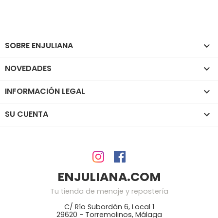
SOBRE ENJULIANA

NOVEDADES

INFORMACIÓN LEGAL

SU CUENTA

ENJULIANA.COM
Tu tienda de menaje y repostería
C/ Río Subordán 6, Local 1
29620 - Torremolinos, Málaga