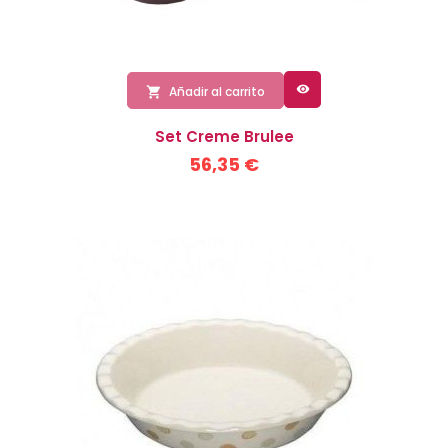

Añadir al carrito

Set Creme Brulee
56,35 €