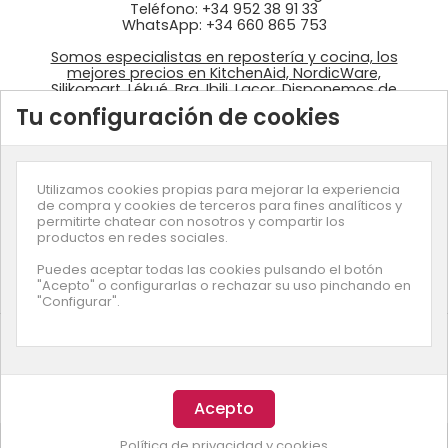
Teléfono: +34 952 38 91 33
WhatsApp: +34 660 865 753
Somos especialistas en repostería y cocina, los
mejores precios en KitchenAid, NordicWare,
Silikomart, Lékué, Bra, Ibili, Lacor. Disponemos de
ingredientes: colorantes Wilton, fondant
Tu configuración de cookies
azucrén, pastas de Sosa, …
Utilizamos cookies propias para mejorar la experiencia
de compra y cookies de terceros para fines analíticos y
permitirte chatear con nosotros y compartir los
productos en redes sociales.
Suscríbete a nuestra newsletter
Puedes aceptar todas las cookies pulsando el botón
"Acepto" o configurarlas o rechazar su uso pinchando en
"Configurar".
© Copyright
Enjuliana
- Desarrollado por
Smartz
Esta página usa cookies. Entendemos que aceptas nuestra
Política de privacidad y cookies