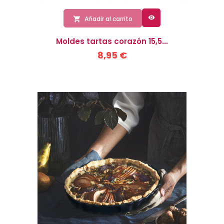

Añadir al carrito

Moldes tartas corazón 15,5...
8,95 €