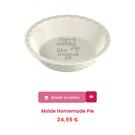

Añadir al carrito

Molde Homemade Pie
24,95 €