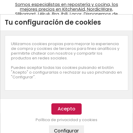
Somos especialistas en repostería y cocina, los
mejores precios en KitchenAid, NordicWare,
Silikomart, Lékué, Bra, Ibili, Lacor. Disponemos de
ingredientes: colorantes Wilton, fondant
Tu configuración de cookies
azucrén, pastas de Sosa, …
Utilizamos cookies propias para mejorar la experiencia
de compra y cookies de terceros para fines analíticos y
permitirte chatear con nosotros y compartir los
productos en redes sociales.
Suscríbete a nuestra newsletter
Puedes aceptar todas las cookies pulsando el botón
"Acepto" o configurarlas o rechazar su uso pinchando en
"Configurar".
© Copyright
Enjuliana
- Desarrollado por
Smartz
Esta página usa cookies. Entendemos que aceptas nuestra
Política de privacidad y cookies
política cookies
si continuas navegando.