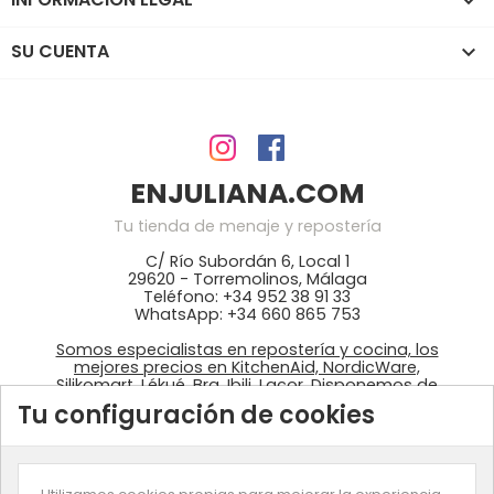

SU CUENTA

ENJULIANA.COM
Tu tienda de menaje y repostería
C/ Río Subordán 6, Local 1
29620 - Torremolinos, Málaga
Teléfono: +34 952 38 91 33
WhatsApp: +34 660 865 753
Somos especialistas en repostería y cocina, los
mejores precios en KitchenAid, NordicWare,
Silikomart, Lékué, Bra, Ibili, Lacor. Disponemos de
ingredientes: colorantes Wilton, fondant
Tu configuración de cookies
azucrén, pastas de Sosa, …