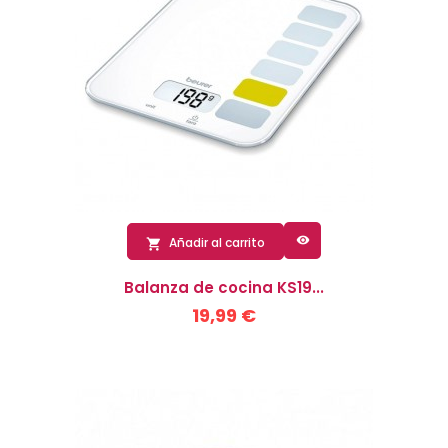

Añadir al carrito

Balanza de cocina KS19...
19,99 €