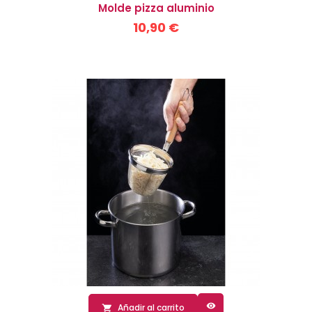
Molde pizza aluminio
10,90 €

Añadir al carrito
