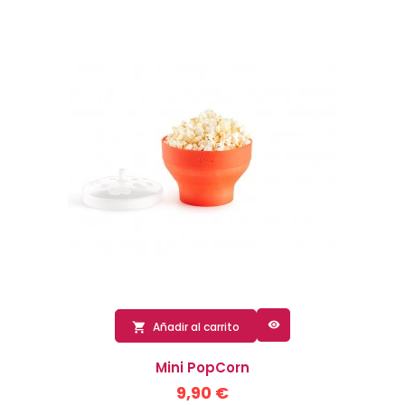

Añadir al carrito

Mini PopCorn
9,90 €