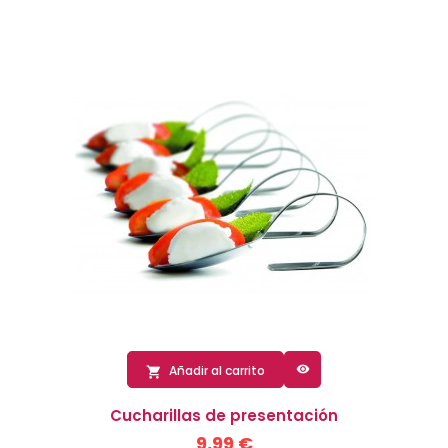

Añadir al carrito

Cucharillas de presentación
9,99 €