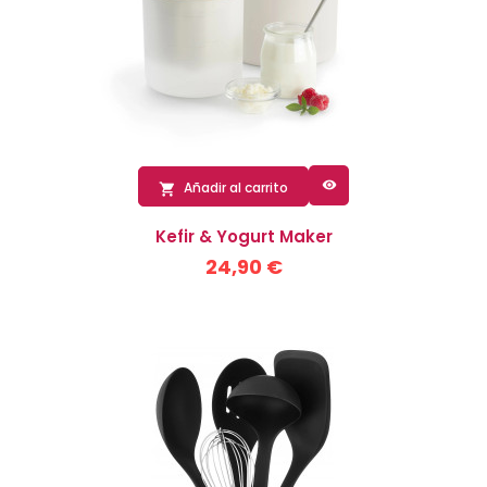

Añadir al carrito

Kefir & Yogurt Maker
24,90 €