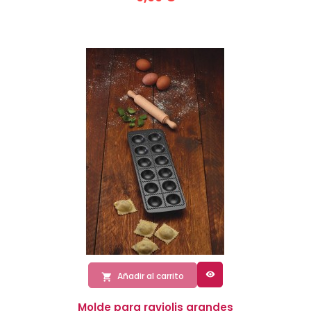

Añadir al carrito

Molde para raviolis grandes