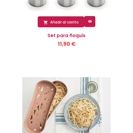

Añadir al carrito

Set para ñoquis
11,90 €