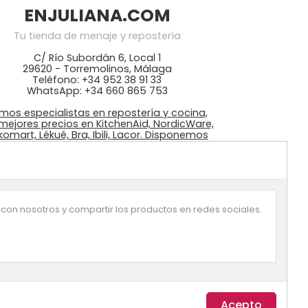
ENJULIANA.COM
Tu tienda de menaje y repostería
C/ Río Subordán 6, Local 1
29620 - Torremolinos, Málaga
Teléfono: +34 952 38 91 33
WhatsApp: +34 660 865 753
mos especialistas en repostería y cocina,
 mejores precios en KitchenAid, NordicWare,
ikomart, Lékué, Bra, Ibili, Lacor. Disponemos
 ingredientes: colorantes Wilton, fondant
azucrén, pastas de Sosa, …
 con nosotros y compartir los productos en redes sociales.