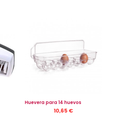
Huevera para 14 huevos
10,65 €