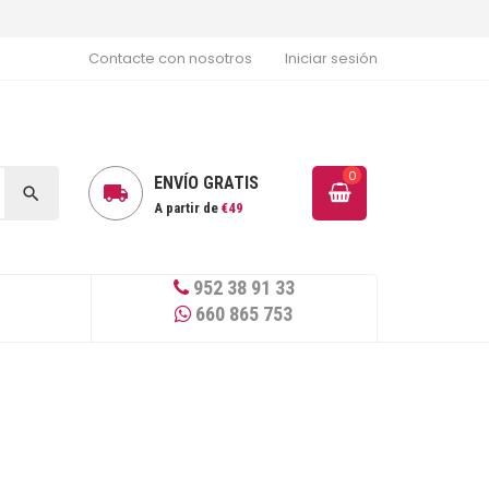
Contacte con nosotros
Iniciar sesión
0
ENVÍO GRATIS


A partir de
€49
952 38 91 33
660 865 753