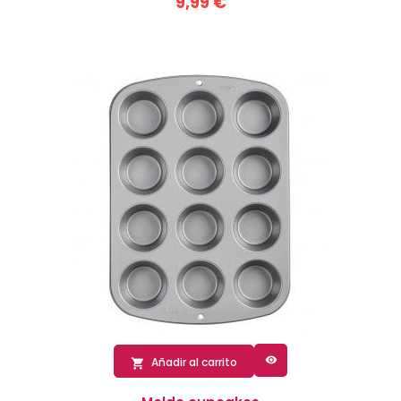
9,99 €

Añadir al carrito
