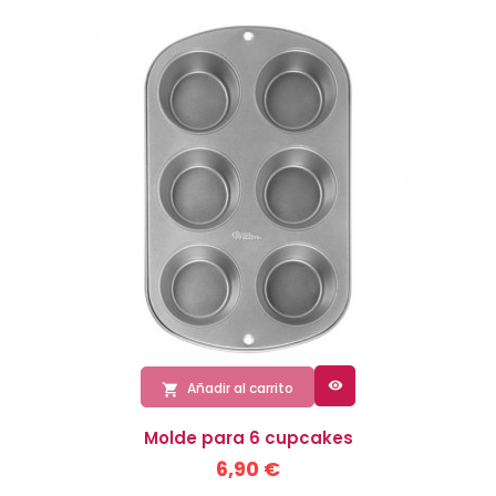

Añadir al carrito

Molde para 6 cupcakes
6,90 €