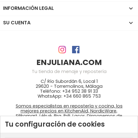
INFORMACIÓN LEGAL

SU CUENTA

ENJULIANA.COM
Tu tienda de menaje y repostería
C/ Río Subordán 6, Local 1
29620 - Torremolinos, Málaga
Teléfono: +34 952 38 91 33
WhatsApp: +34 660 865 753
Somos especialistas en repostería y cocina, los
mejores precios en KitchenAid, NordicWare,
Silikomart, Lékué, Bra, Ibili, Lacor. Disponemos de
ingredientes: colorantes Wilton, fondant
Tu configuración de cookies
azucrén, pastas de Sosa, …