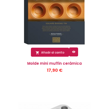

Añadir al carrito

Molde mini muffin cerámica
17,90 €