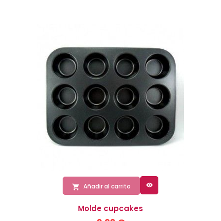

Añadir al carrito

Molde cupcakes