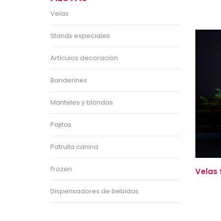
Velas
Stands especiales
Artículos decoración
Banderines
Manteles y blondas
Pajitas
Patrulla canina
Frozen
Velas 
Dispensadores de bebidas