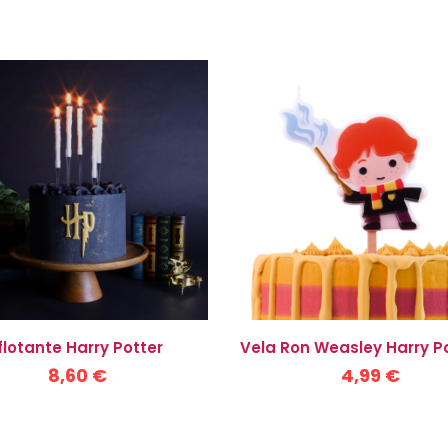
flotante Harry Potter
Vela Ron Weasley Harry P
8,60 €
4,99 €