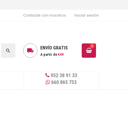
Contacte con nosotros
Iniciar sesión
0
ENVÍO GRATIS


A partir de
€49
952 38 91 33
660 865 753