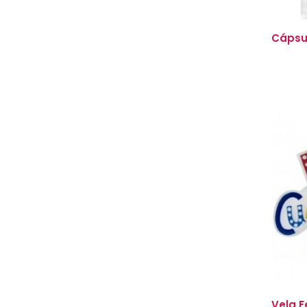
Cápsul
Vela F