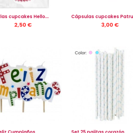
as cupcakes Hello...
Cápsulas cupcakes Patrull
2,50 €
3,00 €
Color:
Rosa
azul
cielo
eliz Cumplaños
Set 25 pajitas corazón