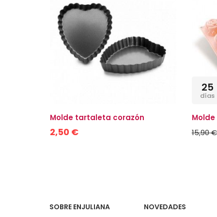
-15%
23
25
seg.
días
Molde tartaleta corazón
Molde 
2,50 €
15,90 €
SOBRE ENJULIANA
NOVEDADES