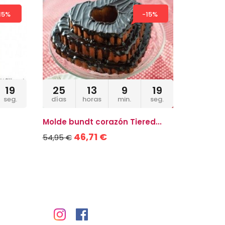
15%
-15%
19
25
13
9
19
seg.
días
horas
min.
seg.
Molde bundt corazón Tiered...
Molde e
46,71 €
4,90 €
54,95 €