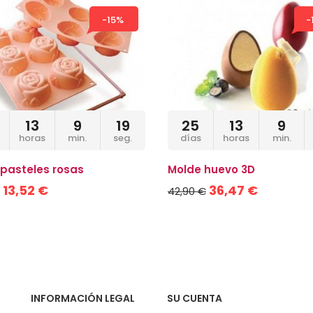
-15%
-
13
9
19
25
13
9
horas
min.
seg.
días
horas
min.
pasteles rosas
Molde huevo 3D
13,52 €
36,47 €
42,90 €
INFORMACIÓN LEGAL
SU CUENTA