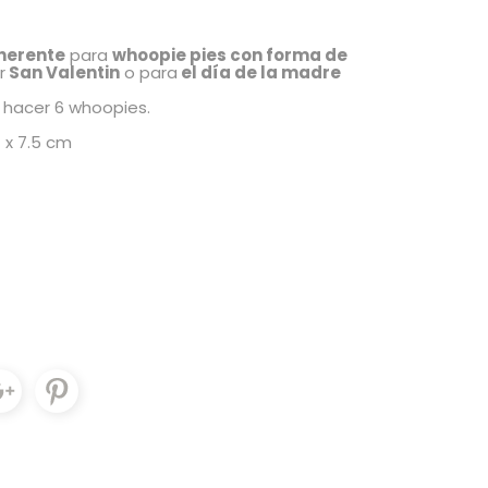
herente
para
whoopie pies con forma de
r
San Valentin
o para
el día de la madre
 hacer 6 whoopies.
 x 7.5 cm