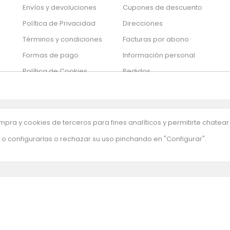
Envíos y devoluciones
Cupones de descuento
Política de Privacidad
Direcciones
Términos y condiciones
Facturas por abono
Formas de pago
Información personal
Política de Cookies
Pedidos
So
Mis alertas
los
Sil
Tu configuración de
de
cookies
pra y cookies de terceros para fines analíticos y permitirte chatear
o configurarlas o rechazar su uso pinchando en "Configurar".
uestra newsletter