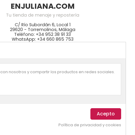
ENJULIANA.COM
Tu tienda de menaje y repostería
C/ Río Subordán 6, Local 1
29620 - Torremolinos, Málaga
Teléfono: +34 952 38 91 33
WhatsApp: +34 660 865 753
mos especialistas en repostería y cocina,
 mejores precios en KitchenAid, NordicWare,
ikomart, Lékué, Bra, Ibili, Lacor. Disponemos
 ingredientes: colorantes Wilton, fondant
azucrén, pastas de Sosa, …
 con nosotros y compartir los productos en redes sociales.
Política de privacidad y cookies