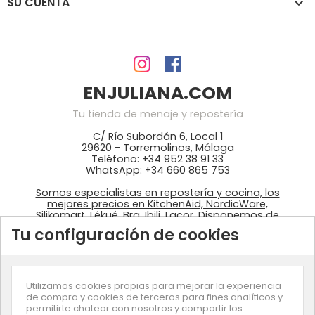
SU CUENTA

ENJULIANA.COM
Tu tienda de menaje y repostería
C/ Río Subordán 6, Local 1
29620 - Torremolinos, Málaga
Teléfono: +34 952 38 91 33
WhatsApp: +34 660 865 753
Somos especialistas en repostería y cocina, los
mejores precios en KitchenAid, NordicWare,
Silikomart, Lékué, Bra, Ibili, Lacor. Disponemos de
ingredientes: colorantes Wilton, fondant
Tu configuración de cookies
azucrén, pastas de Sosa, …
Utilizamos cookies propias para mejorar la experiencia
de compra y cookies de terceros para fines analíticos y
permitirte chatear con nosotros y compartir los