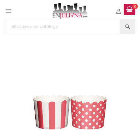
0


