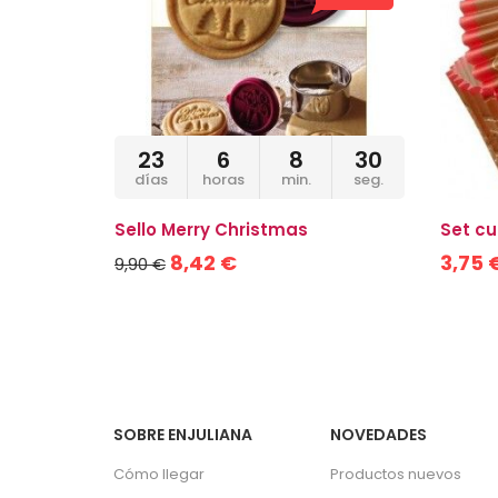
23
6
8
29
días
horas
min.
seg.
Sello Merry Christmas
Set cu
8,42 €
3,75 
9,90 €
SOBRE ENJULIANA
NOVEDADES
Cómo llegar
Productos nuevos