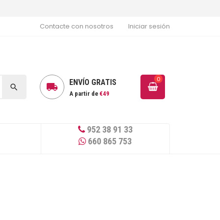
Contacte con nosotros
Iniciar sesión
0
ENVÍO GRATIS


A partir de
€49
952 38 91 33
660 865 753