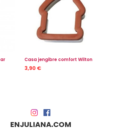
car
Casa jengibre comfort Wilton
Set 8 bol
3,90 €
3,85 €
ENJULIANA.COM