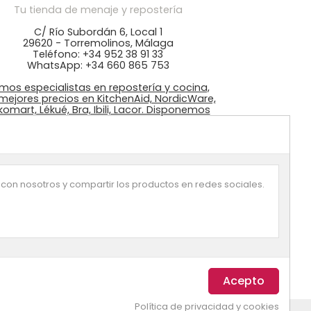
Tu tienda de menaje y repostería
C/ Río Subordán 6, Local 1
29620 - Torremolinos, Málaga
Teléfono: +34 952 38 91 33
WhatsApp: +34 660 865 753
mos especialistas en repostería y cocina,
 mejores precios en KitchenAid, NordicWare,
ikomart, Lékué, Bra, Ibili, Lacor. Disponemos
 ingredientes: colorantes Wilton, fondant
azucrén, pastas de Sosa, …
 con nosotros y compartir los productos en redes sociales.
Política de privacidad y cookies