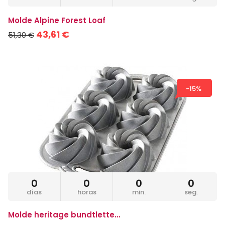
Molde Alpine Forest Loaf
43,61 €
51,30 €
-15%
0
0
0
0
días
horas
min.
seg.
Molde heritage bundtlette...