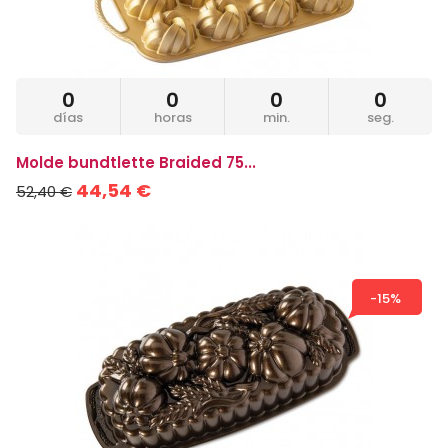
0
0
0
0
días
horas
min.
seg.
Molde bundtlette Braided 75...
44,54 €
52,40 €
-15%