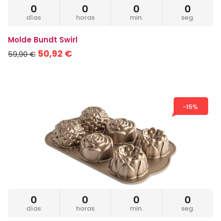
0
0
0
0
días
horas
min.
seg.
Molde Bundt Swirl
50,92 €
59,90 €
-15%
0
0
0
0
días
horas
min.
seg.