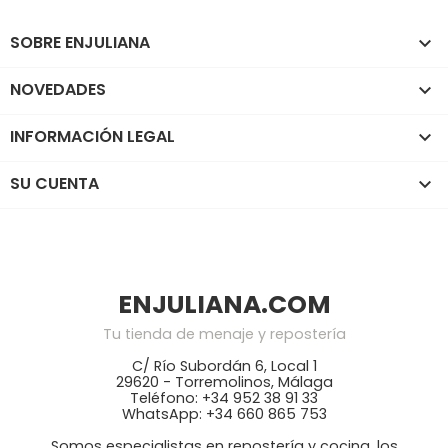
SOBRE ENJULIANA

NOVEDADES

INFORMACIÓN LEGAL

SU CUENTA

ENJULIANA.COM
Tu tienda de menaje y repostería
C/ Río Subordán 6, Local 1
29620 - Torremolinos, Málaga
Teléfono: +34 952 38 91 33
WhatsApp: +34 660 865 753
Somos especialistas en repostería y cocina, los