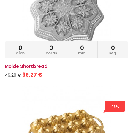
0
0
0
0
días
horas
min.
seg.
Molde Shortbread
39,27 €
46,20 €
-15%