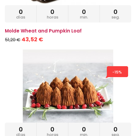
0
0
0
0
días
horas
min.
seg.
Molde Wheat and Pumpkin Loaf
43,52 €
51,20 €
-15%
0
0
0
0
días
horas
min.
seg.