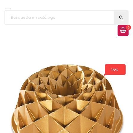


0
15%