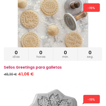
-15%
0
0
0
0
días
horas
min.
seg.
Sellos Greetings para galletas
41,06 €
48,30 €
-15%