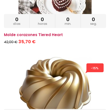
0
0
0
0
días
horas
min.
seg.
Molde corazones Tiered Heart
35,70 €
42,00 €
-15%