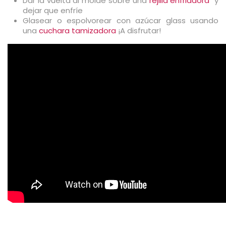
Dar la vuelta al molde sobre una
rejilla enfriadora
y
dejar que enfríe
Glasear o espolvorear con azúcar glass usando
una
cuchara tamizadora
¡A disfrutar!