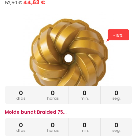
44,63 €
52,50 €
-15%
0
0
0
0
días
horas
min.
seg.
Molde bundt Braided 75...
55,17 €
64,90 €
0
0
0
0
días
horas
min.
seg.