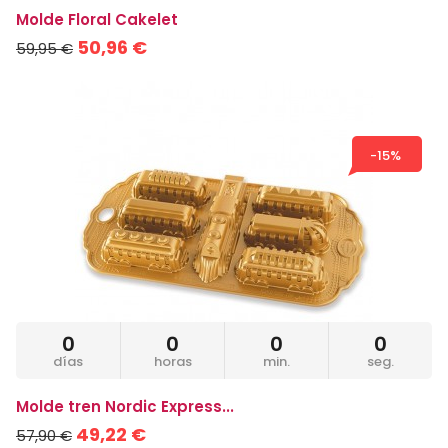
Molde Floral Cakelet
50,96 €
59,95 €
-15%
0
0
0
0
días
horas
min.
seg.
Molde tren Nordic Express...
49,22 €
57,90 €