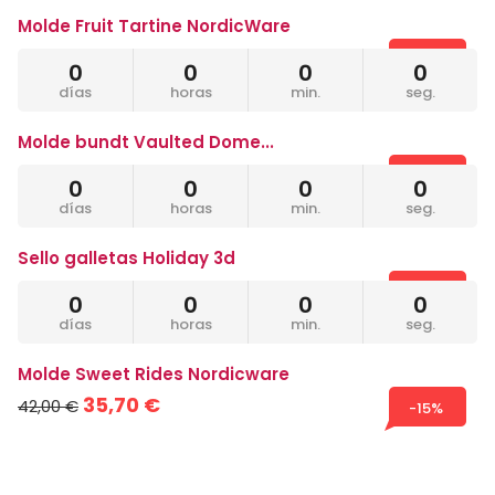
Molde Fruit Tartine NordicWare
32,30 €
38,00 €
-15%
0
0
0
0
días
horas
min.
seg.
Molde bundt Vaulted Dome...
39,27 €
46,20 €
-15%
0
0
0
0
días
horas
min.
seg.
Sello galletas Holiday 3d
37,23 €
43,80 €
-15%
0
0
0
0
días
horas
min.
seg.
Molde Sweet Rides Nordicware
35,70 €
42,00 €
-15%