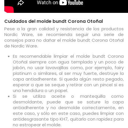
Cuidados del molde bundt Corona Otoñal
Pese a la gran calidad y resistencia de los productos
Nordic Ware, se recomienda seguir una serie de
consejos para no dañar el molde bundt Corona Otoñal
de Nordic Ware.
Es recomendable limpiar el molde bundt Corona
Otoñal siempre con agua templada y un poco de
jabón, no usar lavavajillas como, por ejemplo, fairy
platinum o similares, al ser muy fuerte, destruye la
capa antiadherente. Si queda algún resto pegado,
esperar a que se seque y retirar con un pincel si es
una hendidura o un papel.
Si se utiliza aceite o mantequilla como
desmoldante, puede que se sature la capa
antiadherente y no desmolde correctamente, en
este caso, y sólo en este caso, puedes limpiar con
antidesgrasante tipo KH7, quitarlo con rapidez para
no estropear el molde.