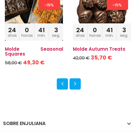
-15%
-15%
24
0
41
2
24
0
41
2
días
horas
min.
seg.
días
horas
min.
seg.
Molde Seasonal
Molde Autumn Treats
Squares
35,70 €
42,00 €
49,30 €
58,00 €
SOBRE ENJULIANA
