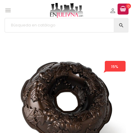
0



15%