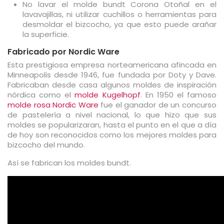
No lavar el molde bundt Corona Otoñal en el
lavavajillas, ni utilizar cuchillos o herramientas para
desmoldar el bizcocho, ya que esto puede arañar
la superficie.
Fabricado por Nordic Ware
Esta prestigiosa empresa norteamericana afincada en
Minneapolis desde 1946, fue fundada por Doty y Dave.
Fabricaban desde casa algunos moldes de inspiración
nórdica como el
molde Kugelhopf
. En 1950 el famoso
molde rosa Nordic Ware
fue el ganador de un concurso
de pastelería a nivel nacional, lo que hizo que sus
moldes se popularizaran, hasta el punto en el que a día
de hoy son reconocidos como los mejores moldes para
bizcocho del mundo.
Así se fabrican los moldes bundt.