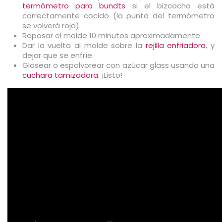
termómetro para bundts
si el bizcocho está
correctamente cocido (la punta del termómetro
se volverá roja).
Reposar el molde 10 minutos aproximadamente.
Dar la vuelta al molde sobre la
rejilla enfriadora
, y
dejar que se enfríe.
Glasear o espolvorear con azúcar glass usando una
cuchara tamizadora
. ¡Listo!