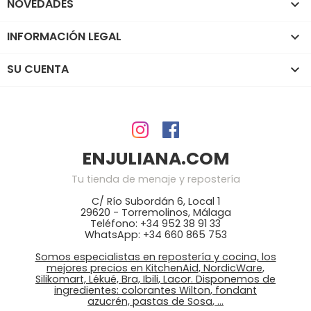
NOVEDADES

INFORMACIÓN LEGAL

SU CUENTA

ENJULIANA.COM
Tu tienda de menaje y repostería
C/ Río Subordán 6, Local 1
29620 - Torremolinos, Málaga
Teléfono: +34 952 38 91 33
WhatsApp: +34 660 865 753
Somos especialistas en repostería y cocina, los
mejores precios en KitchenAid, NordicWare,
Silikomart, Lékué, Bra, Ibili, Lacor. Disponemos de
ingredientes: colorantes Wilton, fondant
azucrén, pastas de Sosa, …