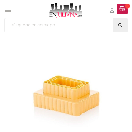
0


