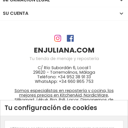

SU CUENTA

ENJULIANA.COM
Tu tienda de menaje y repostería
C/ Río Subordán 6, Local 1
29620 - Torremolinos, Málaga
Teléfono: +34 952 38 91 33
WhatsApp: +34 660 865 753
Somos especialistas en repostería y cocina, los
mejores precios en KitchenAid, NordicWare,
Silikomart, Lékué, Bra, Ibili, Lacor. Disponemos de
ingredientes: colorantes Wilton, fondant
Tu configuración de cookies
azucrén, pastas de Sosa, …