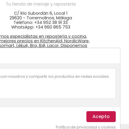
Tu tienda de menaje y repostería
C/ Río Subordán 6, Local 1
29620 - Torremolinos, Málaga
Teléfono: +34 952 38 91 33
WhatsApp: +34 660 865 753
mos especialistas en repostería y cocina,
 mejores precios en KitchenAid, NordicWare,
ikomart, Lékué, Bra, Ibili, Lacor. Disponemos
 ingredientes: colorantes Wilton, fondant
azucrén, pastas de Sosa, …
 con nosotros y compartir los productos en redes sociales.
Política de privacidad y cookies