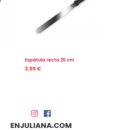
Espátula recta 25 cm
Espátula
3,99 €
8,25 €
ENJULIANA.COM