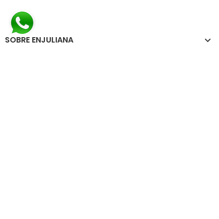
SOBRE ENJULIANA

NOVEDADES

INFORMACIÓN LEGAL

SU CUENTA

ENJULIANA.COM
Tu tienda de menaje y repostería
C/ Río Subordán 6, Local 1
29620 - Torremolinos, Málaga
Teléfono: +34 952 38 91 33