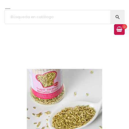


0