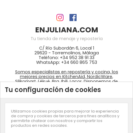
ENJULIANA.COM
Tu tienda de menaje y repostería
C/ Río Subordán 6, Local 1
29620 - Torremolinos, Málaga
Teléfono: +34 952 38 91 33
WhatsApp: +34 660 865 753
Somos especialistas en repostería y cocina, los
mejores precios en KitchenAid, NordicWare,
Silikomart, Lékué, Bra, Ibili, Lacor. Disponemos de
ingredientes: colorantes Wilton, fondant
Tu configuración de cookies
azucrén, pastas de Sosa, …
Utilizamos cookies propias para mejorar la experiencia
de compra y cookies de terceros para fines analíticos y
permitirte chatear con nosotros y compartir los
productos en redes sociales.
Suscríbete a nuestra newsletter