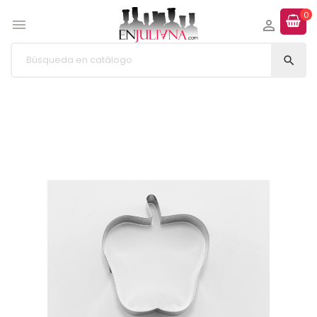
0


