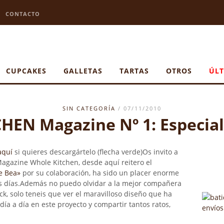
CONTACTO
CUPCAKES
GALLETAS
TARTAS
OTROS
ÚLT
SIN CATEGORÍA
/ 07/11/2010
EN Magazine Nº 1: Especia
aquí
si quieres descargártelo (flecha verde)
Os invito a
agazine Whole Kitchen, desde aquí reitero el
de Bea»
por su colaboración, ha sido un placer enorme
os días.Además no puedo olvidar a la mejor compañera
k, solo teneis que ver el maravilloso diseño que ha
día a día en este proyecto y compartir tantos ratos,
.