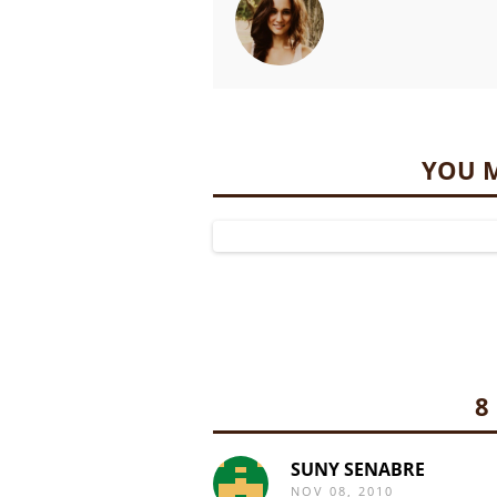
YOU M
8
SUNY SENABRE
NOV 08, 2010