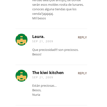
serán esos moldes rosita de lunares,
conoces alguna tiendas que los
venda?jajajajaj.
MIl besos
Laura.
REPLY
SEP 21, 2009
Que preciosidad!!! son preciosos.
Besos!
The kiwi kitchen
REPLY
SEP 21, 2009
Están preciosas…
Besos,
Nuria