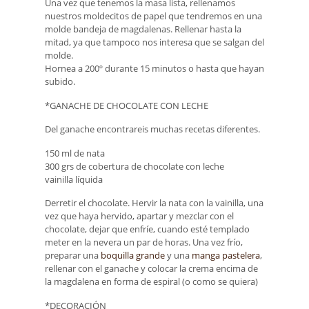
Una vez que tenemos la masa lista, rellenamos
nuestros moldecitos de papel que tendremos en una
molde bandeja de magdalenas. Rellenar hasta la
mitad, ya que tampoco nos interesa que se salgan del
molde.
Hornea a 200º durante 15 minutos o hasta que hayan
subido.
*GANACHE DE CHOCOLATE CON LECHE
Del ganache encontrareis muchas recetas diferentes.
150 ml de nata
300 grs de cobertura de chocolate con leche
vainilla líquida
Derretir el chocolate. Hervir la nata con la vainilla, una
vez que haya hervido, apartar y mezclar con el
chocolate, dejar que enfríe, cuando esté templado
meter en la nevera un par de horas. Una vez frío,
preparar una
boquilla grande
y una
manga pastelera
,
rellenar con el ganache y colocar la crema encima de
la magdalena en forma de espiral (o como se quiera)
*DECORACIÓN