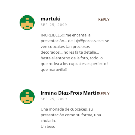
martuki
REPLY
SEP 25, 2009
INCREIBLES!!!!me encanta la
presentación… de lujo!!!pocas veces se
ven cupcakes tan preciosos
decorados… no les falta detalle…
hasta el entorno de la foto, todo lo
que rodea a los cupcakes es perfecto!!
que maravilla!!
Irmina Díaz-Frois Martín
REPLY
SEP 25, 2009
Una monada de cupcakes, su
presentación como su forma, una
chulada.
Un beso.