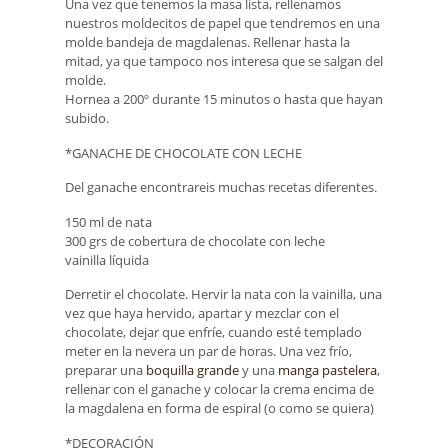
Una vez que tenemos la masa lista, rellenamos
nuestros moldecitos de papel que tendremos en una
molde bandeja de magdalenas. Rellenar hasta la
mitad, ya que tampoco nos interesa que se salgan del
molde.
Hornea a 200º durante 15 minutos o hasta que hayan
subido.
*GANACHE DE CHOCOLATE CON LECHE
Del ganache encontrareis muchas recetas diferentes.
150 ml de nata
300 grs de cobertura de chocolate con leche
vainilla líquida
Derretir el chocolate. Hervir la nata con la vainilla, una
vez que haya hervido, apartar y mezclar con el
chocolate, dejar que enfríe, cuando esté templado
meter en la nevera un par de horas. Una vez frío,
preparar una
boquilla grande
y una
manga pastelera
,
rellenar con el ganache y colocar la crema encima de
la magdalena en forma de espiral (o como se quiera)
*DECORACIÓN