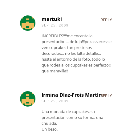
martuki
REPLY
SEP 25, 2009
INCREIBLES!!!!me encanta la
presentación… de lujo!!!pocas veces se
ven cupcakes tan preciosos
decorados… no les falta detalle…
hasta el entorno de la foto, todo lo
que rodea a los cupcakes es perfecto!!
que maravilla!!
Irmina Díaz-Frois Martín
REPLY
SEP 25, 2009
Una monada de cupcakes, su
presentación como su forma, una
chulada.
Un beso.