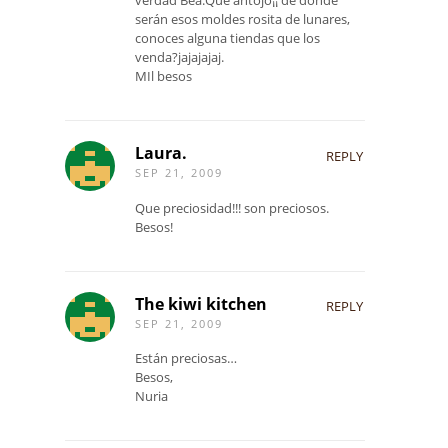
serán esos moldes rosita de lunares,
conoces alguna tiendas que los
venda?jajajajaj.
MIl besos
Laura.
REPLY
SEP 21, 2009
Que preciosidad!!! son preciosos.
Besos!
The kiwi kitchen
REPLY
SEP 21, 2009
Están preciosas…
Besos,
Nuria