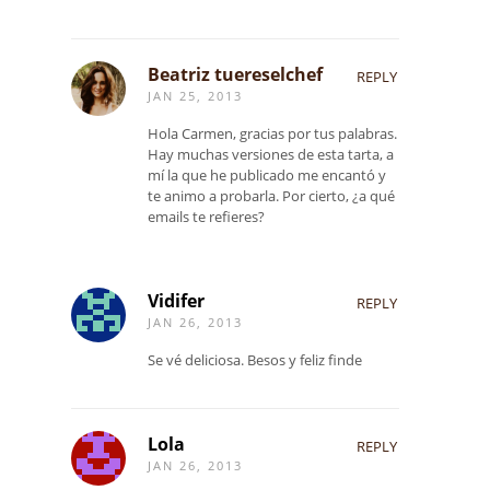
Beatriz tuereselchef
REPLY
JAN 25, 2013
Hola Carmen, gracias por tus palabras.
Hay muchas versiones de esta tarta, a
mí la que he publicado me encantó y
te animo a probarla. Por cierto, ¿a qué
emails te refieres?
Vidifer
REPLY
JAN 26, 2013
Se vé deliciosa. Besos y feliz finde
Lola
REPLY
JAN 26, 2013