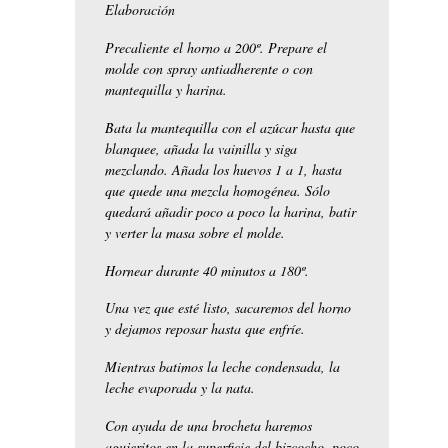
Elaboración
Precaliente el horno a 200º. Prepare el
molde con spray antiadherente o con
mantequilla y harina.
Bata la mantequilla con el azúcar hasta que
blanquee, añada la vainilla y siga
mezclando. Añada los huevos 1 a 1, hasta
que quede una mezcla homogénea. Sólo
quedará añadir poco a poco la harina, batir
y verter la masa sobre el molde.
Hornear durante 40 minutos a 180º.
Una vez que esté listo, sacaremos del horno
y dejamos reposar hasta que enfríe.
Mientras batimos la leche condensada, la
leche evaporada y la nata.
Con ayuda de una brocheta haremos
agujeritos en la superficie del bizcocho, poco