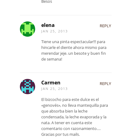
Besos
elena
REPLY
JAN 25, 2013
Tiene una pinta espectacular!!! para
hincarle el diente ahora mismo para
merendar jeje. un besote y buen fin
de semana!
Carmen
REPLY
JAN 25, 2013
El bizcocho para este dulce es el
«genovés», no lleva mantequilla para
que absorba bien la leche
condensada, la leche evaporada y la
nata. A tener en cuenta este
comentario con razonamiento….
Gracias por tus mails.