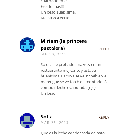
cual decidirme.
Eres lo mas!!!!!!
Un beso guapisima.
Me paso a verte.
Miriam (la princesa
pastelera)
REPLY
JAN 30, 2013
Sólo la he probado una vez, en un
restaurante mejicano, y estaba
buenísima. La tuya se ve increíble y el
merengue se ve tan bien montado. A
comprar leche evaporada, jejeje.
Un beso.
Sofía
REPLY
MAR 25, 2013
Que es la leche condensada de nata?