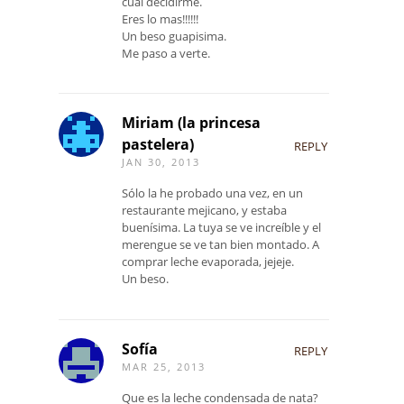
cual decidirme.
Eres lo mas!!!!!!
Un beso guapisima.
Me paso a verte.
Miriam (la princesa
pastelera)
REPLY
JAN 30, 2013
Sólo la he probado una vez, en un
restaurante mejicano, y estaba
buenísima. La tuya se ve increíble y el
merengue se ve tan bien montado. A
comprar leche evaporada, jejeje.
Un beso.
Sofía
REPLY
MAR 25, 2013
Que es la leche condensada de nata?