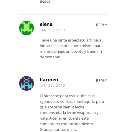
Besos
elena
REPLY
JAN 25, 2013
Tiene una pinta espectacular!!! para
hincarle el diente ahora mismo para
merendar jeje. un besote y buen fin
de semana!
Carmen
REPLY
JAN 25, 2013
El bizcocho para este dulce es el
«genovés», no lleva mantequilla para
que absorba bien la leche
condensada, la leche evaporada y la
nata. A tener en cuenta este
comentario con razonamiento….
Gracias por tus mails.