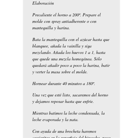
Elaboración
Precaliente el horno a 200º. Prepare el
molde con spray antiadherente o con
mantequilla y harina.
Bata la mantequilla con el azúcar hasta que
blanquee, añada la vainilla y siga
mezclando. Añada los huevos 1 a 1, hasta
que quede una mezcla homogénea. Sólo
quedará añadir poco a poco la harina, batir
y verter la masa sobre el molde.
Hornear durante 40 minutos a 180º.
Una vez que esté listo, sacaremos del horno
y dejamos reposar hasta que enfríe.
Mientras batimos la leche condensada, la
leche evaporada y la nata.
Con ayuda de una brocheta haremos
agujeritos en la superficie del bizcocho, poco