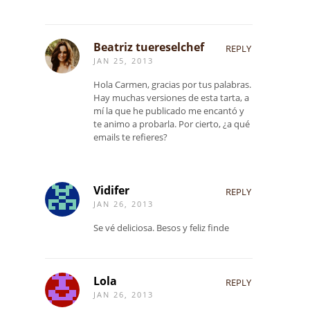
Beatriz tuereselchef
REPLY
JAN 25, 2013
Hola Carmen, gracias por tus palabras.
Hay muchas versiones de esta tarta, a
mí la que he publicado me encantó y
te animo a probarla. Por cierto, ¿a qué
emails te refieres?
Vidifer
REPLY
JAN 26, 2013
Se vé deliciosa. Besos y feliz finde
Lola
REPLY
JAN 26, 2013