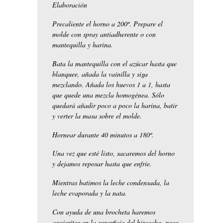
Elaboración
Precaliente el horno a 200º. Prepare el
molde con spray antiadherente o con
mantequilla y harina.
Bata la mantequilla con el azúcar hasta que
blanquee, añada la vainilla y siga
mezclando. Añada los huevos 1 a 1, hasta
que quede una mezcla homogénea. Sólo
quedará añadir poco a poco la harina, batir
y verter la masa sobre el molde.
Hornear durante 40 minutos a 180º.
Una vez que esté listo, sacaremos del horno
y dejamos reposar hasta que enfríe.
Mientras batimos la leche condensada, la
leche evaporada y la nata.
Con ayuda de una brocheta haremos
agujeritos en la superficie del bizcocho, poco