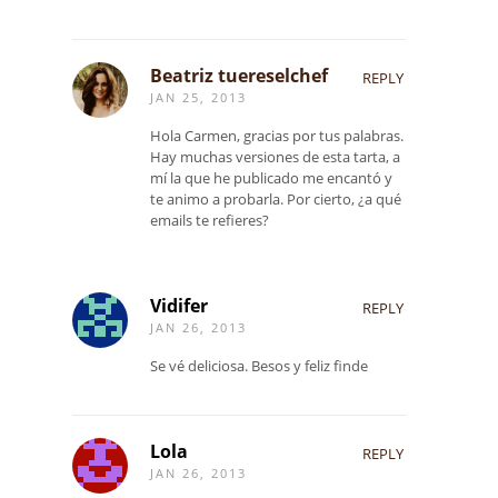
Beatriz tuereselchef
REPLY
JAN 25, 2013
Hola Carmen, gracias por tus palabras.
Hay muchas versiones de esta tarta, a
mí la que he publicado me encantó y
te animo a probarla. Por cierto, ¿a qué
emails te refieres?
Vidifer
REPLY
JAN 26, 2013
Se vé deliciosa. Besos y feliz finde
Lola
REPLY
JAN 26, 2013