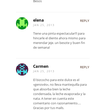
Besos
elena
REPLY
JAN 25, 2013
Tiene una pinta espectacular!!! para
hincarle el diente ahora mismo para
merendar jeje. un besote y buen fin
de semana!
Carmen
REPLY
JAN 25, 2013
El bizcocho para este dulce es el
«genovés», no lleva mantequilla para
que absorba bien la leche
condensada, la leche evaporada y la
nata. A tener en cuenta este
comentario con razonamiento….
Gracias por tus mails.