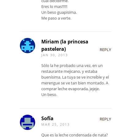
cual decidirme.
Eres lo mas!!!!!!
Un beso guapisima.
Me paso a verte.
Miriam (la princesa
pastelera)
REPLY
JAN 30, 2013
Sólo la he probado una vez, en un
restaurante mejicano, y estaba
buenísima. La tuya se ve increíble y el
merengue se ve tan bien montado. A
comprar leche evaporada, jejeje.
Un beso.
Sofía
REPLY
MAR 25, 2013
Que es la leche condensada de nata?