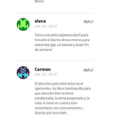
Besos
elena
REPLY
JAN 25, 2013
Tiene una pinta espectacular!!! para
hincarle el diente ahora mismo para
merendar jeje. un besote y buen fin
de semana!
Carmen
REPLY
JAN 25, 2013
El bizcocho para este dulce es el
«genovés», no lleva mantequilla para
que absorba bien la leche
condensada, la leche evaporada y la
nata. A tener en cuenta este
comentario con razonamiento….
Gracias por tus mails.