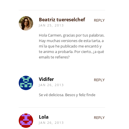
Beatriz tuereselchef
REPLY
JAN 25, 2013
Hola Carmen, gracias por tus palabras.
Hay muchas versiones de esta tarta, a
mí la que he publicado me encantó y
te animo a probarla. Por cierto, ¿a qué
emails te refieres?
Vidifer
REPLY
JAN 26, 2013
Se vé deliciosa. Besos y feliz finde
Lola
REPLY
JAN 26, 2013