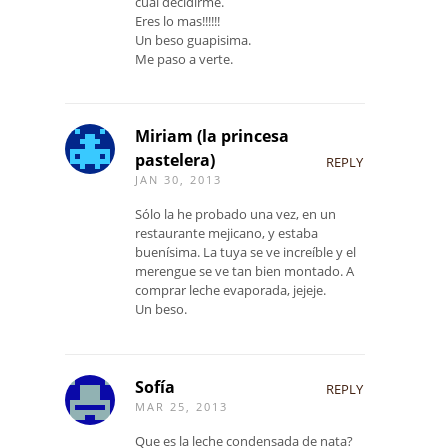
cual decidirme.
Eres lo mas!!!!!!
Un beso guapisima.
Me paso a verte.
Miriam (la princesa
pastelera)
REPLY
JAN 30, 2013
Sólo la he probado una vez, en un
restaurante mejicano, y estaba
buenísima. La tuya se ve increíble y el
merengue se ve tan bien montado. A
comprar leche evaporada, jejeje.
Un beso.
Sofía
REPLY
MAR 25, 2013
Que es la leche condensada de nata?