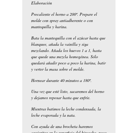
Elaboración
Precaliente el horno a 200º. Prepare el
molde con spray antiadherente o con
mantequilla y harina.
Bata la mantequilla con el azúcar hasta que
blanquee, añada la vainilla y siga
mezclando. Añada los huevos 1 a 1, hasta
que quede una mezcla homogénea. Sólo
quedará añadir poco a poco la harina, batir
y verter la masa sobre el molde.
Hornear durante 40 minutos a 180º.
Una vez que esté listo, sacaremos del horno
y dejamos reposar hasta que enfríe.
Mientras batimos la leche condensada, la
leche evaporada y la nata.
Con ayuda de una brocheta haremos
agujeritos en la superficie del bizcocho, poco