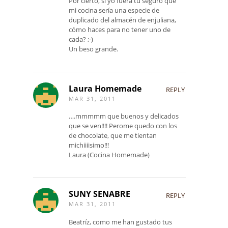
Por cierto, si yo fuera tú seguro que
mi cocina sería una especie de
duplicado del almacén de enjuliana,
cómo haces para no tener uno de
cada? ;-)
Un beso grande.
Laura Homemade
REPLY
MAR 31, 2011
….mmmmm que buenos y delicados
que se ven!!!! Perome quedo con los
de chocolate, que me tientan
michiiiisimo!!!
Laura (Cocina Homemade)
SUNY SENABRE
REPLY
MAR 31, 2011
Beatríz, como me han gustado tus