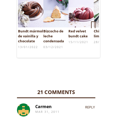
Bundt mármol
Bizcocho de
Red velvet
Chiffon de
Next
de vainilla y
leche
bundt cake
limón
chocolate
condensada
15/11/2021
28/01/2021
13/01/2022
03/12/2021
21 COMMENTS
Carmen
REPLY
MAR 31, 2011