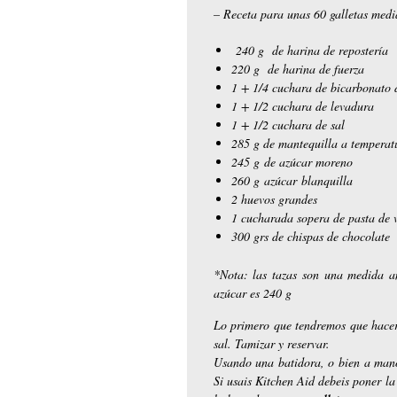
– Receta para unas 60 galletas medi
240 g de harina de repostería
220 g de harina de fuerza
1 + 1/4 cuchara de bicarbonato 
1 + 1/2 cuchara de levadura
1 + 1/2 cuchara de sal
285 g de mantequilla a temperat
245 g de azúcar moreno
260 g azúcar blanquilla
2 huevos grandes
1 cucharada sopera de pasta de v
300 grs de chispas de chocolate
*Nota: las tazas son una medida a
azúcar es 240 g
Lo primero que tendremos que hacer 
sal. Tamizar y reservar.
Usando una batidora, o bien a mano
Si usais Kitchen Aid debeis poner la