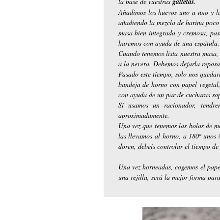
la base de vuestras
galletas
.
Añadimos los huevos uno a uno y la
añadiendo la mezcla de harina poco
masa bien integrada y cremosa, pas
haremos con ayuda de una espátula.
Cuando tenemos lista nuestra masa, 
a la nevera. Debemos dejarla repos
Pasado este tiempo, solo nos queda
bandeja de horno con papel vegetal
con ayuda de un par de cucharas so
Si usamos un racionador, tendre
aproximadamente.
Una vez que tenemos las bolas de m
las llevamos al horno, a 180º unos 
doren, debeis controlar el tiempo de
Una vez horneadas, cogemos el papel
una rejilla, será la mejor forma par