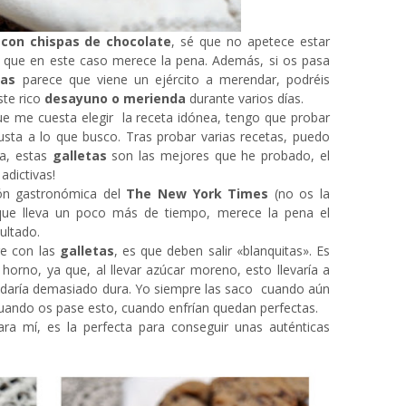
con chispas de chocolate
, sé que no apetece estar
 que en este caso merece la pena. Además, si os pasa
tas
parece que viene un ejército a merendar, podréis
ste rico
desayuno o merienda
durante varios días.
que me cuesta elegir la receta idónea, tengo que probar
usta a lo que busco. Tras probar varias recetas, puedo
da, estas
galletas
son las mejores que he probado, el
adictivas!
ión gastronómica del
The New York Times
(no os la
unque lleva un poco más de tiempo, merece la pena el
ultado.
re con las
galletas
, es que deben salir «blanquitas». Es
horno, ya que, al llevar azúcar moreno, esto llevaría a
daría demasiado dura. Yo siempre las saco cuando aún
uando os pase esto, cuando enfrían quedan perfectas.
ra mí, es la perfecta para conseguir unas auténticas