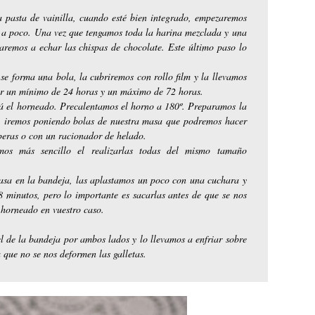
 pasta de vainilla, cuando esté bien integrado, empezaremos
 a poco. Una vez que tengamos toda la harina mezclada y una
aremos a echar las chispas de chocolate. Este último paso lo
se forma una bola, la cubriremos con rollo film y la llevamos
ar un mínimo de 24 horas y un máximo de 72 horas.
rá el horneado. Precalentamos el horno a 180º. Preparamos la
, iremos poniendo bolas de nuestra masa que podremos hacer
peras o con un racionador de helado.
mos más sencillo el realizarlas todas del mismo tamaño
asa en la bandeja, las aplastamos un poco con una cuchara y
8 minutos, pero lo importante es sacarlas antes de que se nos
 horneado en vuestro caso.
 de la bandeja por ambos lados y lo llevamos a enfriar sobre
a que no se nos deformen las galletas.