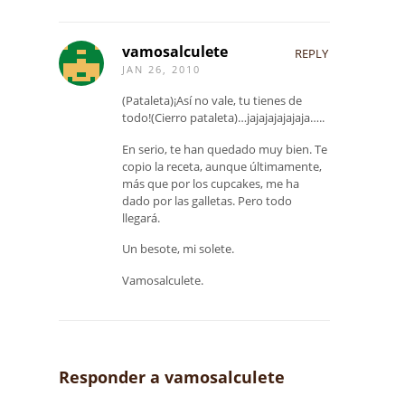
vamosalculete
REPLY
JAN 26, 2010
(Pataleta)¡Así no vale, tu tienes de
todo!(Cierro pataleta)…jajajajajajaja…..
En serio, te han quedado muy bien. Te
copio la receta, aunque últimamente,
más que por los cupcakes, me ha
dado por las galletas. Pero todo
llegará.
Un besote, mi solete.
Vamosalculete.
Responder a
vamosalculete