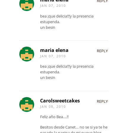
REPLY
JAN 07, 2010
bea ¡que delicia!!!y la presencia
estupenda.
un besin
maria elena
REPLY
JAN 07, 2010
bea ¡que delicia!!!y la presencia
estupenda.
un besin
Carolsweetcakes
REPLY
JAN 08, 2010
Feliz año Bea….!!
Besitos desde Canet… no se si ya te he
pasado la pagina de mi nuevo blog..