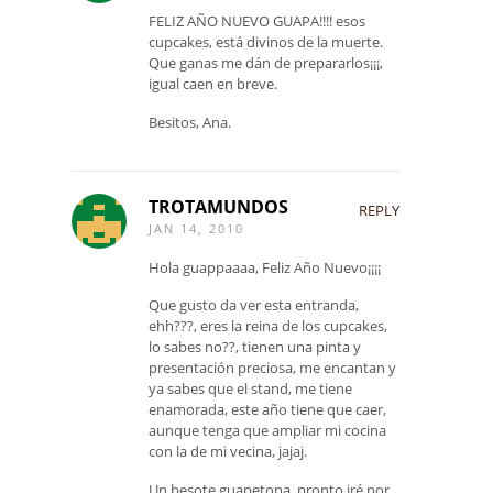
FELIZ AÑO NUEVO GUAPA!!!! esos
cupcakes, está divinos de la muerte.
Que ganas me dán de prepararlos¡¡¡,
igual caen en breve.
Besitos, Ana.
TROTAMUNDOS
REPLY
JAN 14, 2010
Hola guappaaaa, Feliz Año Nuevo¡¡¡¡
Que gusto da ver esta entranda,
ehh???, eres la reina de los cupcakes,
lo sabes no??, tienen una pinta y
presentación preciosa, me encantan y
ya sabes que el stand, me tiene
enamorada, este año tiene que caer,
aunque tenga que ampliar mi cocina
con la de mi vecina, jajaj.
Un besote guapetona, pronto iré por