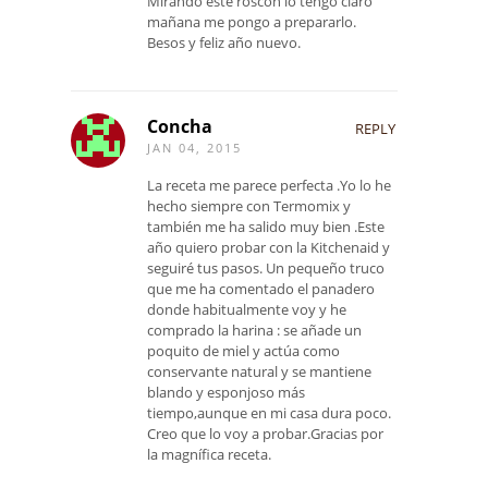
Mirando este roscón lo tengo claro
mañana me pongo a prepararlo.
Besos y feliz año nuevo.
Concha
REPLY
JAN 04, 2015
La receta me parece perfecta .Yo lo he
hecho siempre con Termomix y
también me ha salido muy bien .Este
año quiero probar con la Kitchenaid y
seguiré tus pasos. Un pequeño truco
que me ha comentado el panadero
donde habitualmente voy y he
comprado la harina : se añade un
poquito de miel y actúa como
conservante natural y se mantiene
blando y esponjoso más
tiempo,aunque en mi casa dura poco.
Creo que lo voy a probar.Gracias por
la magnífica receta.