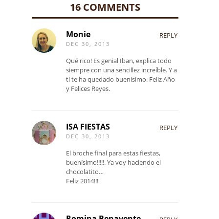
16 COMMENTS
Monie
REPLY
DEC 30, 2013
Qué rico! Es genial Iban, explica todo
siempre con una sencillez increíble. Y a
tí te ha quedado buenísimo. Feliz Año
y Felices Reyes.
ISA FIESTAS
REPLY
DEC 30, 2013
El broche final para estas fiestas,
buenísimo!!!!!. Ya voy haciendo el
chocolatito…
Feliz 2014!!!
Romina Benavente