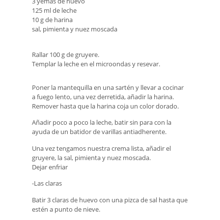
3 yemas de huevo
125 ml de leche
10 g de harina
sal, pimienta y nuez moscada
Rallar 100 g de gruyere.
Templar la leche en el microondas y resevar.
Poner la mantequilla en una sartén y llevar a cocinar
a fuego lento, una vez derretida, añadir la harina.
Remover hasta que la harina coja un color dorado.
Añadir poco a poco la leche, batir sin para con la
ayuda de un batidor de varillas antiadherente.
Una vez tengamos nuestra crema lista, añadir el
gruyere, la sal, pimienta y nuez moscada.
Dejar enfriar
-Las claras
Batir 3 claras de huevo con una pizca de sal hasta que
estén a punto de nieve.