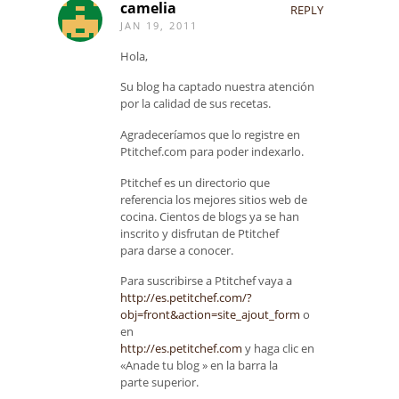
camelia
REPLY
JAN 19, 2011
Hola,
Su blog ha captado nuestra atención
por la calidad de sus recetas.
Agradeceríamos que lo registre en
Ptitchef.com para poder indexarlo.
Ptitchef es un directorio que
referencia los mejores sitios web de
cocina. Cientos de blogs ya se han
inscrito y disfrutan de Ptitchef
para darse a conocer.
Para suscribirse a Ptitchef vaya a
http://es.petitchef.com/?
obj=front&action=site_ajout_form
o
en
http://es.petitchef.com
y haga clic en
«Anade tu blog » en la barra la
parte superior.