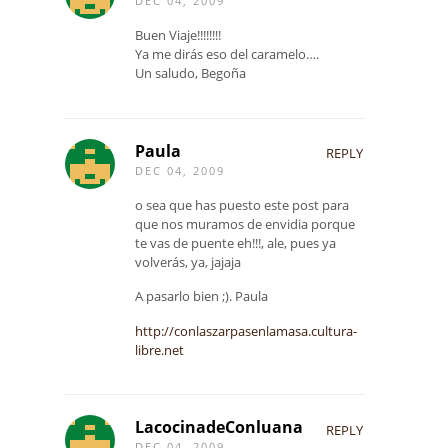
DEC 04, 2009
Buen Viaje!!!!!!!!
Ya me dirás eso del caramelo….
Un saludo, Begoña
Paula
REPLY
DEC 04, 2009
o sea que has puesto este post para
que nos muramos de envidia porque
te vas de puente eh!!!, ale, pues ya
volverás, ya, jajaja
A pasarlo bien ;). Paula
http://conlaszarpasenlamasa.cultura-
libre.net
LacocinadeConluana
REPLY
DEC 04, 2009