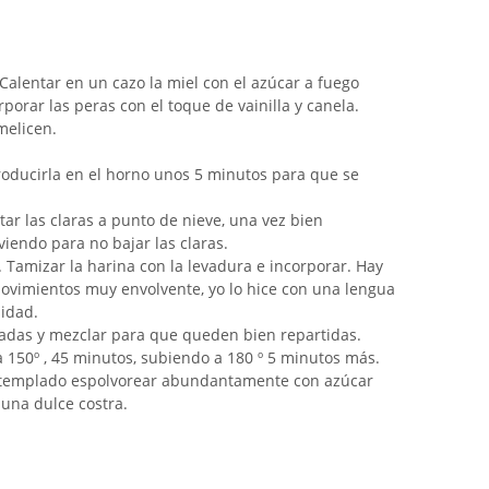
. Calentar en un cazo la miel con el azúcar a fuego
porar las peras con el toque de vainilla y canela.
melicen.
troducirla en el horno unos 5 minutos para que se
ar las claras a punto de nieve, una vez bien
viendo para no bajar las claras.
. Tamizar la harina con la levadura e incorporar. Hay
ovimientos muy envolvente, yo lo hice con una lengua
sidad.
zadas y mezclar para que queden bien repartidas.
a 150º , 45 minutos, subiendo a 180 º 5 minutos más.
 templado espolvorear abundantamente con azúcar
 una dulce costra.