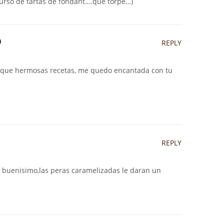
curso de tartas de fondant….qué torpe…)
a
REPLY
, que hermosas recetas, me quedo encantada con tu
REPLY
 buenisimo,las peras caramelizadas le daran un