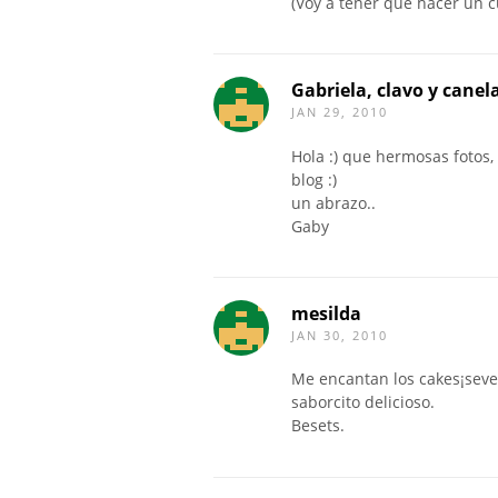
(Voy a tener que hacer un 
Gabriela, clavo y canel
JAN 29, 2010
Hola :) que hermosas fotos
blog :)
un abrazo..
Gaby
mesilda
JAN 30, 2010
Me encantan los cakes¡seve
saborcito delicioso.
Besets.