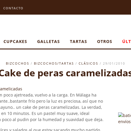
CONTACTO
CUPCAKES
GALLETAS
TARTAS
OTROS
ÚLT
BIZCOCHOS
/
BIZCOCHOS/TARTAS
/
CLÁSICOS
/ 29/01/2010
Cake de peras caramelizada
 poco ajetreada, vuelvo a la carga. En Málaga ha
te..bastante frío pero la luz es preciosa, así que no
sayuno.. un cake de peras caramelizadas. La verdad,
 en 10 minutos. Es un pastel muy suave, ideal
 poco al pudin por la humedad y suavidad que deja.
dulces y salados al que estoy sacando mucho partido,