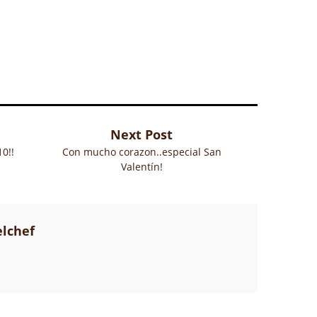
Next Post
0!!
Con mucho corazon..especial San
Valentín!
elchef