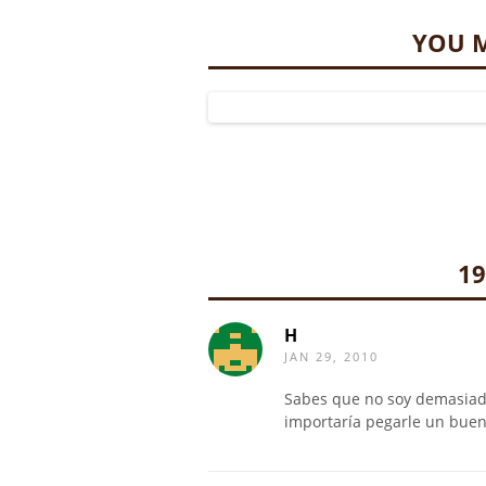
YOU M
1
H
JAN 29, 2010
Sabes que no soy demasiad
importaría pegarle un bue