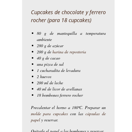
Cupcakes de chocolate y ferrero
rocher (para 18 cupcakes)
80 g de mantequilla a temperatura
ambiente
280 g de azúcar
200 g de
harina de reposteria
40 g de cacao
una pizca de sal
1 cucharadita de levadura
2 huevos
200 ml de leche
40 ml de licor de avellanas
18 bombones ferrero rocher
Precalentar el horno a 180ºC. Preparar un
molde para cupcakes
con las
cápsulas de
papel
y reservar.
Quitarle el papel a los bombones y reservar.