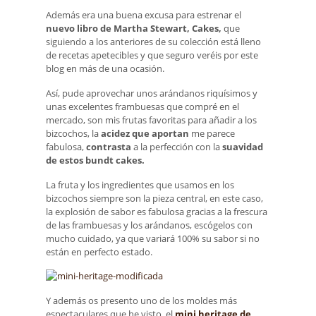
Además era una buena excusa para estrenar el
nuevo libro de Martha Stewart, Cakes,
que
siguiendo a los anteriores de su colección está lleno
de recetas apetecibles y que seguro veréis por este
blog en más de una ocasión.
Así, pude aprovechar unos arándanos riquísimos y
unas excelentes frambuesas que compré en el
mercado, son mis frutas favoritas para añadir a los
bizcochos, la
acidez que aportan
me parece
fabulosa,
contrasta
a la perfección con la
suavidad
de estos bundt cakes.
La fruta y los ingredientes que usamos en los
bizcochos siempre son la pieza central, en este caso,
la explosión de sabor es fabulosa gracias a la frescura
de las frambuesas y los arándanos, escógelos con
mucho cuidado, ya que variará 100% su sabor si no
están en perfecto estado.
Y además os presento uno de los moldes más
espectaculares que he visto, el
mini heritage de